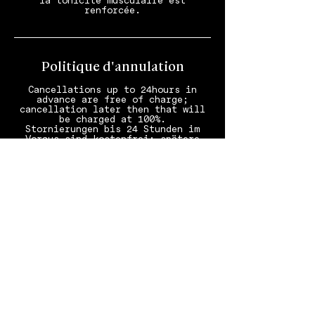
la tonicité musculaire est
renforcée.
Politique d'annulation
Cancellations up to 24hours in
advance are free of charge;
cancellation later then that will
be charged at 100%.
Stornierungen bis 24 Stunden im
Voraus sind kostenfrei; spätere
Stornierungen werden zu 100%
verrechnet.
Annulations jusqu’à 24 heures avant
prévue; annulations moins de 24
Coordonnées
SCHLOSS Zermatt – CBD & Adaptogenic
Spa and Sport Hotel, Bahnhofplatz,
Zermatt, Switzerland
0041 27 966 44 00
spa@schlosszermatt.swiss