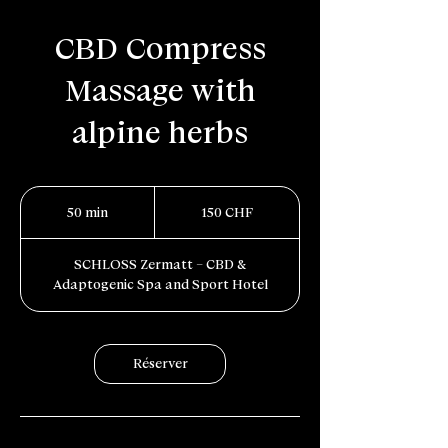
CBD Compress
Massage with
alpine herbs
150
francs
50 min
5
150 CHF
suisses
0
m
SCHLOSS Zermatt – CBD &
i
Adaptogenic Spa and Sport Hotel
n
Réserver