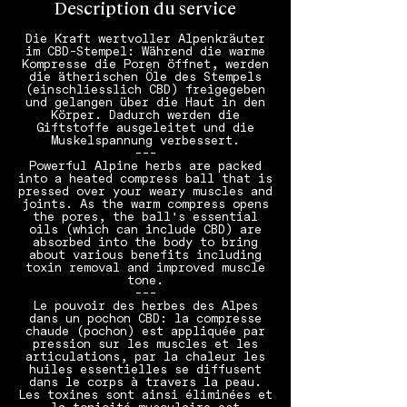
Description du service
Die Kraft wertvoller Alpenkräuter
im CBD-Stempel: Während die warme
Kompresse die Poren öffnet, werden
die ätherischen Öle des Stempels
(einschliesslich CBD) freigegeben
und gelangen über die Haut in den
Körper. Dadurch werden die
Giftstoffe ausgeleitet und die
Muskelspannung verbessert.
---
Powerful Alpine herbs are packed
into a heated compress ball that is
pressed over your weary muscles and
joints. As the warm compress opens
the pores, the ball's essential
oils (which can include CBD) are
absorbed into the body to bring
about various benefits including
toxin removal and improved muscle
tone.
---
Le pouvoir des herbes des Alpes
dans un pochon CBD: la compresse
chaude (pochon) est appliquée par
pression sur les muscles et les
articulations, par la chaleur les
huiles essentielles se diffusent
dans le corps à travers la peau.
Les toxines sont ainsi éliminées et