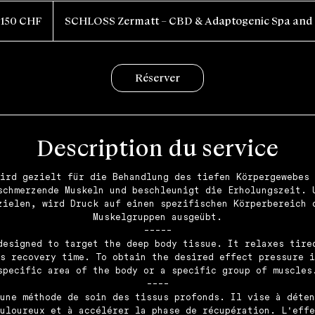
0
ncs
150 CHF
SCHLOSS Zermatt – CBD & Adaptogenic Spa and 
sses
Réserver
Description du service
ird gezielt für die Behandlung des tiefen Körpergewebes 
schmerzende Muskeln und beschleunigt die Erholungszeit. 
zielen, wird Druck auf einen spezifischen Körperbereich 
Muskelgruppen ausgeübt.
-----
designed to target the deep body tissue. It relaxes tire
s recovery time. To obtain the desired effect pressure i
specific area of the body or a specific group of muscles
----
une méthode de soin des tissus profonds. Il vise à déten
uloureux et à accélérer la phase de récupération. L'effe