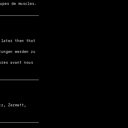
 later then that
rungen werden zu
ures avant nous
tz, Zermatt,