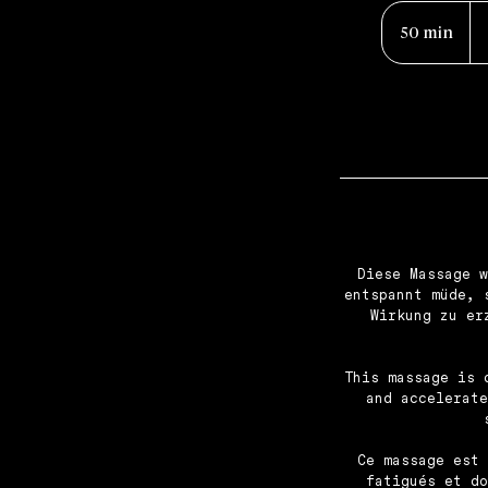
15
fra
50 min
5
sui
0
m
i
n
Diese Massage w
entspannt müde, 
Wirkung zu er
This massage is 
and accelerate
Ce massage est 
fatigués et do