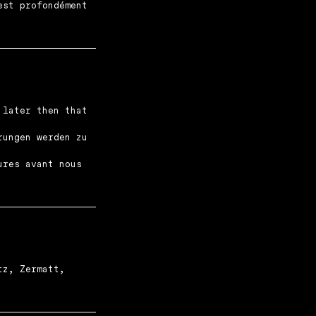
est profondément
 later then that
rungen werden zu
ures avant nous
tz, Zermatt,