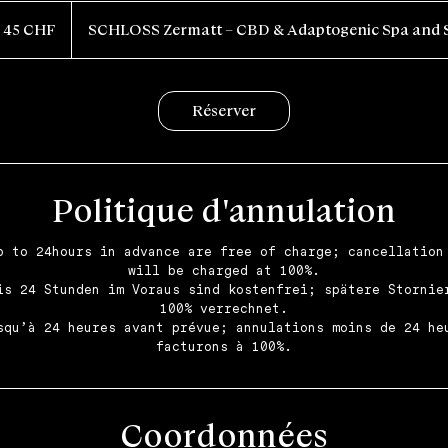
ancs
45 CHF
SCHLOSS Zermatt – CBD & Adaptogenic Spa and S
isses
Réserver
Politique d'annulation
p to 24hours in advance are free of charge; cancellation
will be charged at 100%.
is 24 Stunden im Voraus sind kostenfrei; spätere Stornie
100% verrechnet.
squ’à 24 heures avant prévue; annulations moins de 24 he
Coordonnées