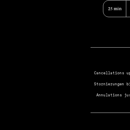
45
fr
25 min
2
su
5
m
i
n
Cancellations u
Stornierungen b
Annulations ju