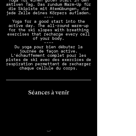
Yoga für einen guten Start in den
aktiven Tag. Das rundum Warm-Up für
die Skipiste mit Atemübungen, die
jede Zelle deines Körpers aufladen.
----
Yoga for a good start into the
active day. The all-round warm-up
for the ski slopes with breathing
exercises that recharge every cell
of your body.
----
Du yoga pour bien débuter la
journée de façon active.
L'échauffement complet pour les
pistes de ski avec des exercices de
respiration permettant de recharger
chaque cellule du corps.
Séances à venir