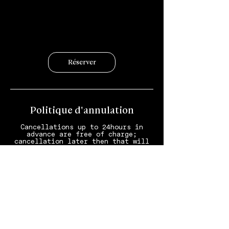
Réserver
Politique d'annulation
Cancellations up to 24hours in
advance are free of charge;
cancellation later then that will
be charged at 100%.
Stornierungen bis 24 Stunden im
Voraus sind kostenfrei; spätere
Stornierungen werden zu 100%
verrechnet.
Annulations jusqu’à 24 heures avant
prévue; annulations moins de 24