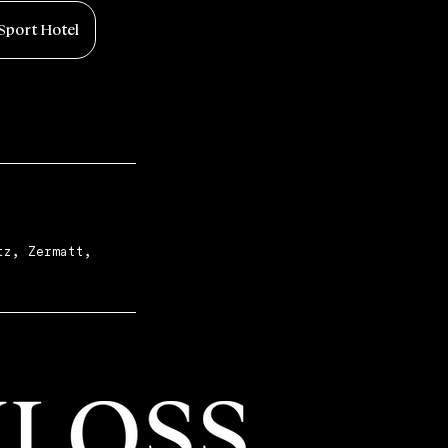
port Hotel
tz, Zermatt,