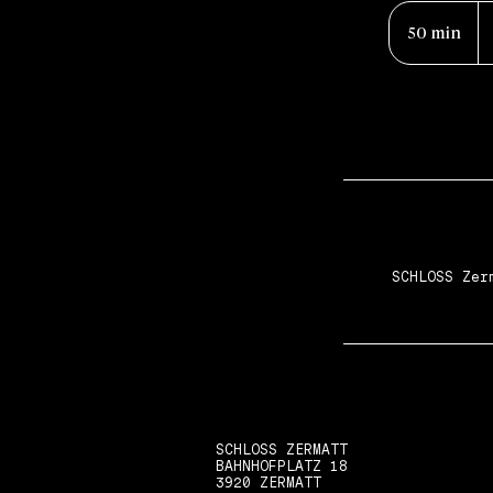
90
fr
50 min
5
su
0
m
i
n
SCHLOSS Zer
SCHLOSS ZERMATT
BAHNHOFPLATZ 18
3920 ZERMATT