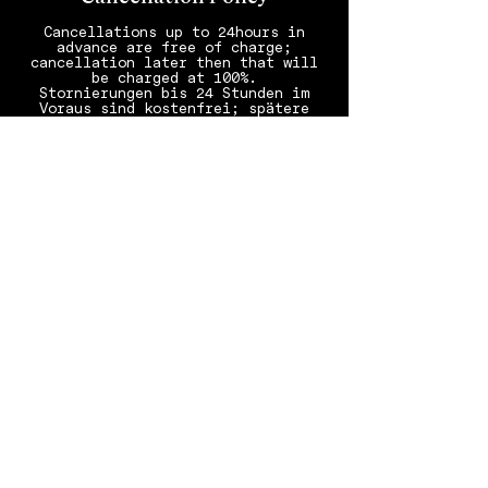
Cancellations up to 24hours in
advance are free of charge;
cancellation later then that will
be charged at 100%.
Stornierungen bis 24 Stunden im
Voraus sind kostenfrei; spätere
Stornierungen werden zu 100%
verrechnet.
Annulations jusqu’à 24 heures avant
prévue; annulations moins de 24
Contact Details
SCHLOSS Zermatt – CBD & Adaptogenic
Spa and Sport Hotel, Bahnhofplatz,
Zermatt, Switzerland
SCHLOSS ZERMATT