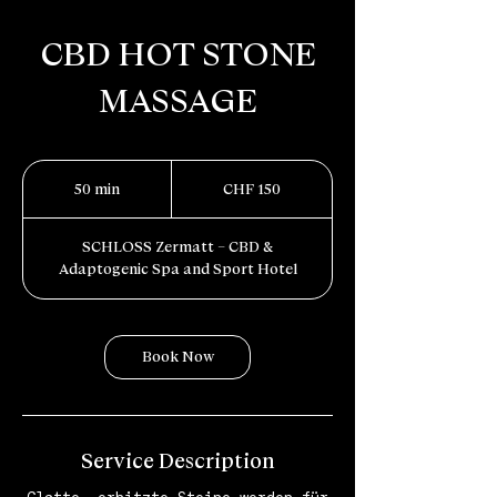
CBD HOT STONE
MASSAGE
150
Schweizer
50 min
5
CHF 150
Franken
0
m
SCHLOSS Zermatt – CBD &
i
Adaptogenic Spa and Sport Hotel
n
Book Now
Service Description