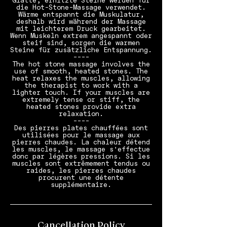
Glatte, erhitzte Steine werden für
die Hot-Stone-Massage verwendet.
Wärme entspannt die Muskulatur,
deshalb wird während der Massage
mit leichterem Druck gearbeitet.
Wenn Muskeln extrem angespannt oder
steif sind, sorgen die warmen
Steine für zusätzliche Entspannung.
----
The hot stone massage involves the
use of smooth, heated stones. The
heat relaxes the muscles, allowing
the therapist to work with a
lighter touch. If your muscles are
extremely tense or stiff, the
heated stones provide extra
relaxation.
----
Des pierres plates chauffées sont
utilisées pour le massage aux
pierres chaudes. La chaleur détend
les muscles, le massage s'effectue
donc par légères pressions. Si les
muscles sont extrêmement tendus ou
raides, les pierres chaudes
procurent une détente
supplémentaire.
Cancellation Policy