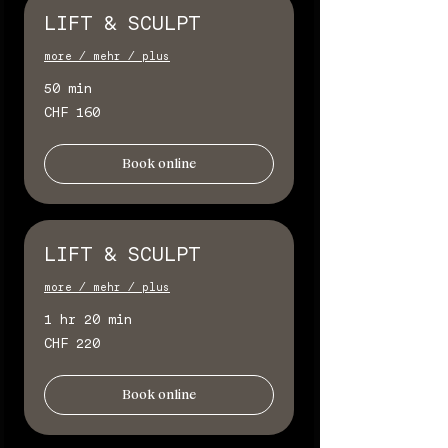
LIFT & SCULPT
more / mehr / plus
50 min
160
CHF 160
Schweizer
Franken
Book online
LIFT & SCULPT
more / mehr / plus
1 hr 20 min
220
CHF 220
Schweizer
Franken
Book online