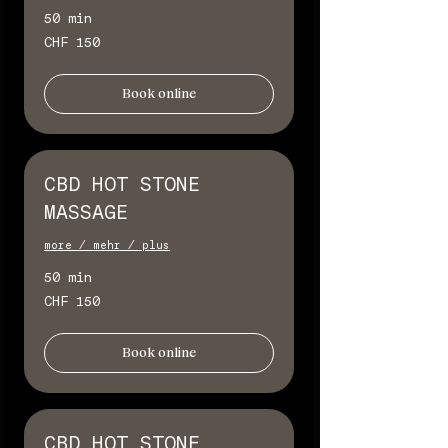
50 min
150
CHF 150
Schweizer
Franken
Book online
CBD HOT STONE
MASSAGE
more / mehr / plus
50 min
150
CHF 150
Schweizer
Franken
Book online
CBD HOT STONE