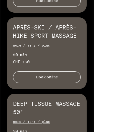
Book online
APRÈS-SKI / APRÈS-
HIKE SPORT MASSAGE
more / mehr / plus
50 min
130
CHF 130
Schweizer
Franken
Book online
DEEP TISSUE MASSAGE
50'
more / mehr / plus
50 min