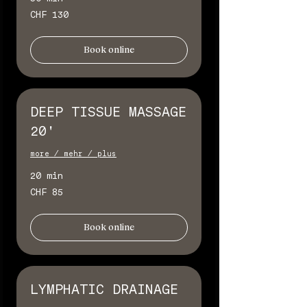
130
CHF 130
Schweizer
Franken
Book online
DEEP TISSUE MASSAGE
20'
more / mehr / plus
20 min
85
CHF 85
Schweizer
Franken
Book online
LYMPHATIC DRAINAGE