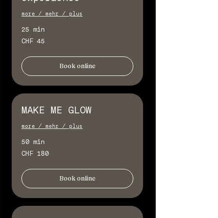
more / mehr / plus
25 min
45
CHF 45
Schweizer
Franken
Book online
MAKE ME GLOW
more / mehr / plus
50 min
180
CHF 180
Schweizer
Franken
Book online