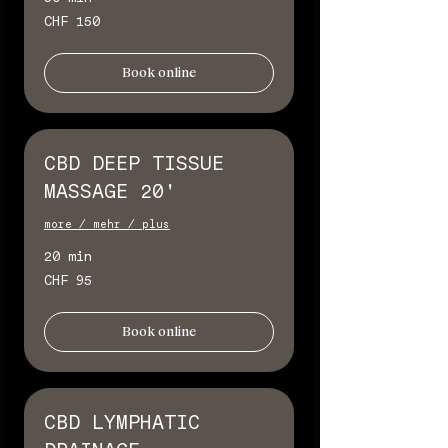
150
CHF 150
Schweizer
Franken
Book online
CBD DEEP TISSUE
MASSAGE 20'
more / mehr / plus
20 min
95
CHF 95
Schweizer
Franken
Book online
CBD LYMPHATIC