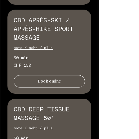
CBD APRÈS-SKI /
APRÈS-HIKE SPORT
MASSAGE
more / mehr / plus
50 min
150
CHF 150
Schweizer
Franken
Book online
CBD DEEP TISSUE
MASSAGE 50'
more / mehr / plus
50 min