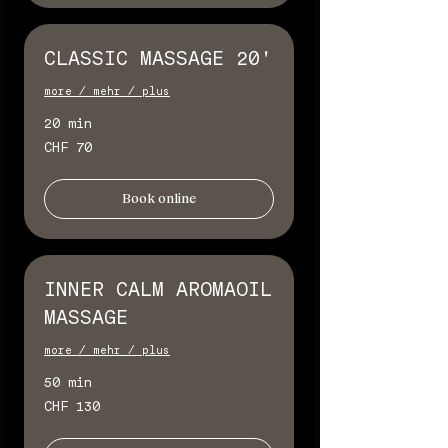
CLASSIC MASSAGE 20'
more / mehr / plus
20 min
70
CHF 70
Schweizer
Franken
Book online
INNER CALM AROMAOIL
MASSAGE
more / mehr / plus
50 min
130
CHF 130
Schweizer
Franken