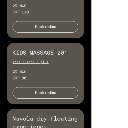
50 min
130
CHF 130
Schweizer
Franken
Book online
KIDS MASSAGE 20'
more / mehr / plus
20 min
80
CHF 80
Schweizer
Franken
Book online
Nuvola dry-floating
experience