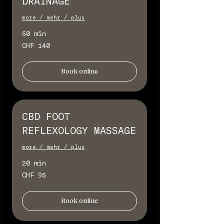
DRAINAGE
more / mehr / plus
50 min
140
CHF 140
Schweizer
Franken
Book online
CBD FOOT
REFLEXOLOGY MASSAGE
more / mehr / plus
20 min
95
CHF 95
Schweizer
Franken
Book online