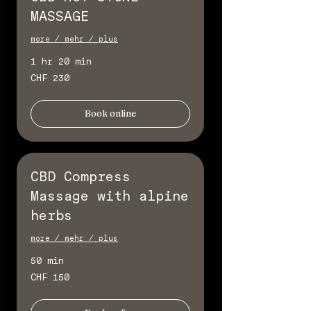
MASSAGE
more / mehr / plus
1 hr 20 min
230
CHF 230
Schweizer
Franken
Book online
CBD Compress
Massage with alpine
herbs
more / mehr / plus
50 min
150
CHF 150
Schweizer
Franken