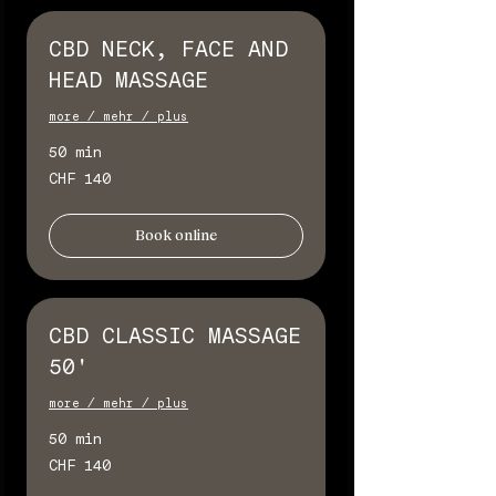
CBD NECK, FACE AND
HEAD MASSAGE
more / mehr / plus
50 min
140
CHF 140
Schweizer
Franken
Book online
CBD CLASSIC MASSAGE
50'
more / mehr / plus
50 min
140
CHF 140
Schweizer
Franken