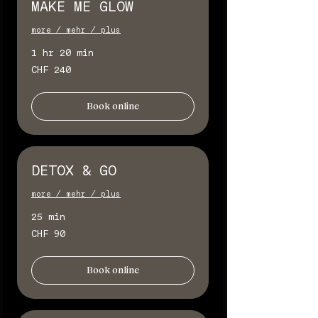
MAKE ME GLOW
more / mehr / plus
1 hr 20 min
240
CHF 240
Schweizer
Franken
Book online
DETOX & GO
more / mehr / plus
25 min
90
CHF 90
Schweizer
Franken
Book online