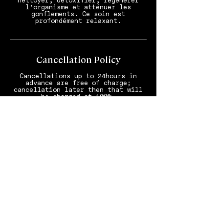
nettoyer, détoxifier, régénérer
l'organisme et atténuer les
gonflements. Ce soin est
Cancellation Policy
Cancellations up to 24hours in
advance are free of charge;
cancellation later then that will
be charged at 100%.
Stornierungen bis 24 Stunden im
Voraus sind kostenfrei; spätere
Stornierungen werden zu 100%
verrechnet.
Annulations jusqu’à 24 heures avant
prévue; annulations moins de 24
Contact Details
SCHLOSS Zermatt – CBD & Adaptogenic
Spa and Sport Hotel, Bahnhofplatz,
Zermatt, Switzerland