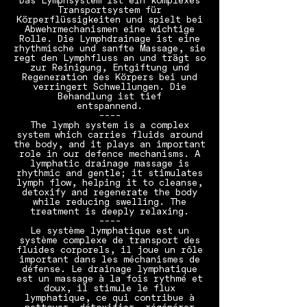
Das Lymphsystem ist ein komplexes
Transportsystem für
Körperflüssigkeiten und spielt bei
Abwehrmechanismen eine wichtige
Rolle. Die Lymphdrainage ist eine
rhythmische und sanfte Massage, sie
regt den Lymphfluss an und trägt so
zur Reinigung, Entgiftung und
Regeneration des Körpers bei und
verringert Schwellungen. Die
Behandlung ist tief
entspannend.
----
The lymph system is a complex
system which carries fluids around
the body, and it plays an important
role in our defence mechanisms. A
lymphatic drainage massage is
rhythmic and gentle; it stimulates
lymph flow, helping it to cleanse,
detoxify and regenerate the body
while reducing swelling. The
treatment is deeply relaxing.
----
Le système lymphatique est un
système complexe de transport des
fluides corporels, il joue un rôle
important dans les méchanismes de
défense. Le drainage lymphatique
est un massage à la fois rythmé et
doux, il stimule le flux
lymphatique, ce qui contribue à