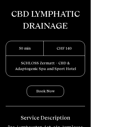
CBD LYMPHATIC
DRAINAGE
140
Schweizer
50 min
5
CHF 140
Franken
0
m
SCHLOSS Zermatt – CBD &
i
Adaptogenic Spa and Sport Hotel
n
Book Now
Service Description