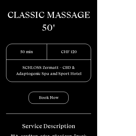
CLASSIC MASSAGE
50'
120
Schweizer
50 min
5
CHF 120
Franken
0
m
SCHLOSS Zermatt – CBD &
i
Adaptogenic Spa and Sport Hotel
n
Book Now
Service Description