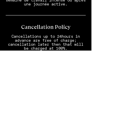
semaine de travail intense ou après
une journée active.
Cancellation Policy
Cancellations up to 24hours in
advance are free of charge;
cancellation later then that will
be charged at 100%.
Stornierungen bis 24 Stunden im
Voraus sind kostenfrei; spätere
Stornierungen werden zu 100%
verrechnet.
Annulations jusqu’à 24 heures avant
prévue; annulations moins de 24
Contact Details
SCHLOSS Zermatt – CBD & Adaptogenic
Spa and Sport Hotel, Bahnhofplatz,
Zermatt, Switzerland