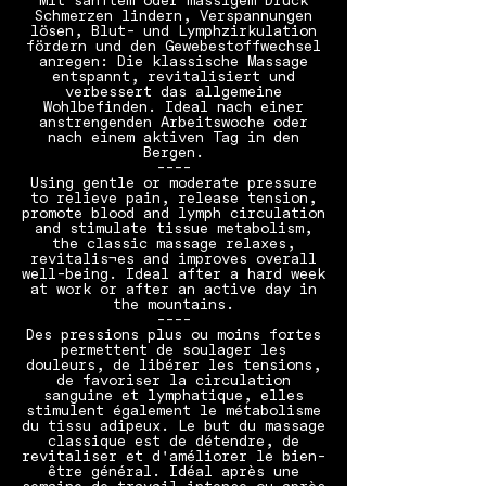
Mit sanftem oder mässigem Druck
Schmerzen lindern, Verspannungen
lösen, Blut- und Lymphzirkulation
fördern und den Gewebestoffwechsel
anregen: Die klassische Massage
entspannt, revitalisiert und
verbessert das allgemeine
Wohlbefinden. Ideal nach einer
anstrengenden Arbeitswoche oder
nach einem aktiven Tag in den
Bergen.
----
Using gentle or moderate pressure
to relieve pain, release tension,
promote blood and lymph circulation
and stimulate tissue metabolism,
the classic massage relaxes,
revitalis¬es and improves overall
well-being. Ideal after a hard week
at work or after an active day in
the mountains.
----
Des pressions plus ou moins fortes
permettent de soulager les
douleurs, de libérer les tensions,
de favoriser la circulation
sanguine et lymphatique, elles
stimulent également le métabolisme
du tissu adipeux. Le but du massage
classique est de détendre, de
revitaliser et d'améliorer le bien-
être général. Idéal après une