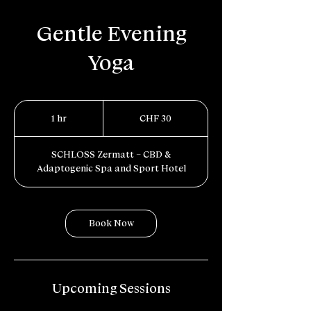
Gentle Evening
Yoga
30
Schweizer
1 hr
1
CHF 30
Franken
h
SCHLOSS Zermatt – CBD &
Adaptogenic Spa and Sport Hotel
Book Now
Upcoming Sessions