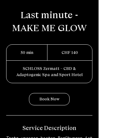
Last minute -
MAKE ME GLOW
140
Schweizer
50 min
5
CHF 140
Franken
0
m
SCHLOSS Zermatt – CBD &
i
Adaptogenic Spa and Sport Hotel
n
Book Now
Service Description