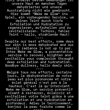
Trotz unserer besten Bemühungen ist
unsere Haut an manchen Tagen
dehydrierter und unsere
Ausstrahlung nicht wie gewünscht.
Hier kommt "Make me Glow" ins
Spiel, ein vorbeugender Service, um
deinen Teint durch tiefe
Exfoliation und Hydratation zu
regenerieren, aufzuhellen und zu
revitalisieren. Tschüss, fahler
Teint – hallo, strahlende Haut!
----
Despite our best efforts, some days
our skin is more dehydrated and our
overall radiance is not up to par.
Enter Make me Glow, a preventative
service to recover, brighten and
revitalize your complexion throught
deep exfoliation and hydratation.
Goodbye dullness, hello dewly skin.
----
Malgré tous nos efforts, certains
jours, la déshydratation de notre
peau est plus prononcée et notre
éclat général n'est pas à la
hauteur. C'est là qu'intervient
Make me Glow, un service préventif
visant à restaurer, éclaircir et
revitaliser votre teint grâce à une
exfoliation et une hydratation en
profondeur. Adieu le ternissement,
bonjour la peau fraîche comme la