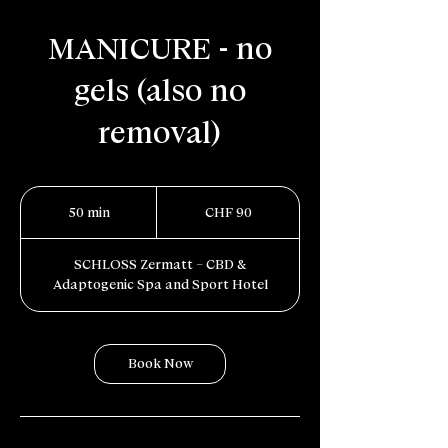
MANICURE - no
gels (also no
removal)
90
Schweizer
50 min
5
CHF 90
Franken
0
m
SCHLOSS Zermatt – CBD &
i
Adaptogenic Spa and Sport Hotel
n
Book Now