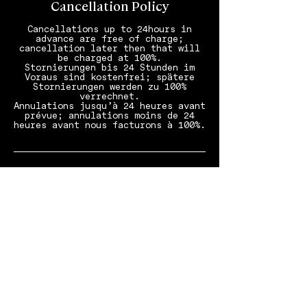
Cancellation Policy
Cancellations up to 24hours in
advance are free of charge;
cancellation later then that will
be charged at 100%.
Stornierungen bis 24 Stunden im
Voraus sind kostenfrei; spätere
Stornierungen werden zu 100%
verrechnet.
Annulations jusqu’à 24 heures avant
prévue; annulations moins de 24
Contact Details
SCHLOSS Zermatt – CBD & Adaptogenic
Spa and Sport Hotel, Bahnhofplatz,
Zermatt, Switzerland