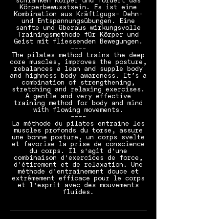
schlanken Körper und fördert das
Körperbewusstsein. Es ist eine
Kombination aus Kräftigugs- Dehn-
und Entspannungsübungen. Eine
sanfte und überaus wirkungsvolle
Trainingsmethode für Körper und
Geist mit fliessenden Bewegungen.
----
The pilates method trains the deep
core muscles, improves the posture,
rebalances a lean and supple body
and highness body awareness. It’s a
combination of strengthening,
stretching and relaxing exercises.
A gentle and very effective
training method for body and mind
with flowing movements.
----
La méthode du pilates entraîne les
muscles profonds du torse, assure
une bonne posture, un corps svelte
et favorise la prise de conscience
du corps. Il s'agit d'une
combinaison d'exercices de force,
d'étirement et de relaxation. Une
méthode d'entraînement douce et
extrêmement efficace pour le corps
et l'esprit avec des mouvements
fluides.