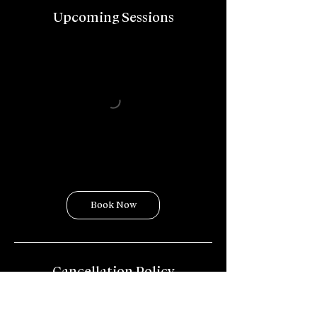
Upcoming Sessions
Book Now
Cancellation Policy
Cancellations up to 24hours in
advance are free of charge;
cancellation later then that will