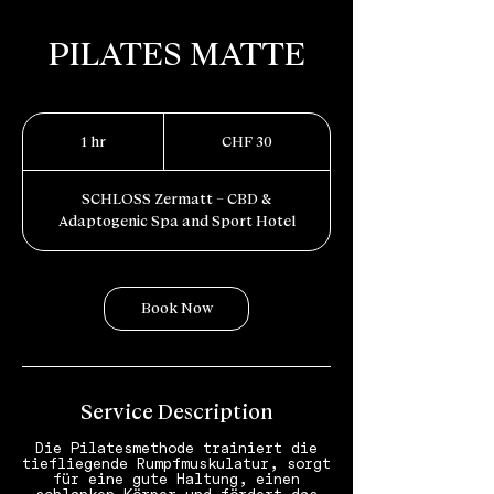
PILATES MATTE
30
Schweizer
1 hr
1
CHF 30
Franken
h
SCHLOSS Zermatt – CBD &
Adaptogenic Spa and Sport Hotel
Book Now
Service Description
Die Pilatesmethode trainiert die
tiefliegende Rumpfmuskulatur, sorgt
für eine gute Haltung, einen